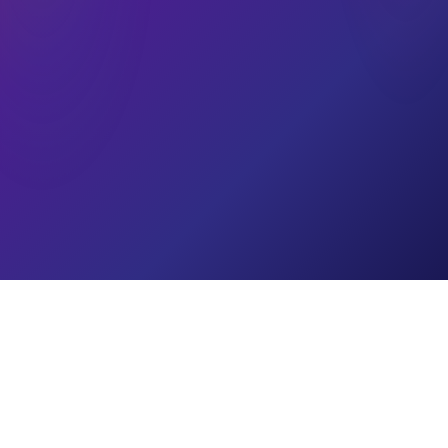
ALAMAT
68-1-6 Dataran Shamelin, Taman Shamelin Perkasa, 56100
Kuala Lumpur.
TELEFON
1-300-88-5757