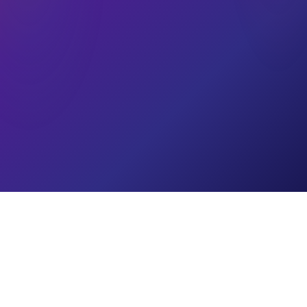
ALAMAT
68-1-6 Dataran Shamelin, Taman Shamelin Perkasa, 56100
Kuala Lumpur.
TELEFON
1-300-88-5757