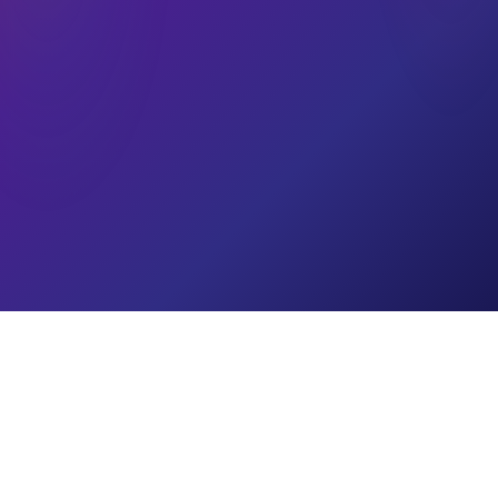
ALAMAT
68-1-6 Dataran Shamelin, Taman Shamelin Perkasa, 56100
Kuala Lumpur.
TELEFON
1-300-88-5757